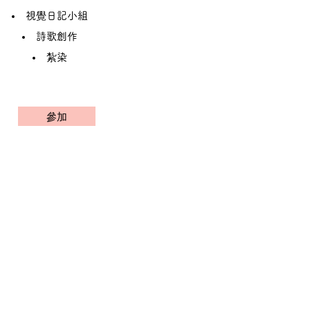
視覺日記小組
詩歌創作
紮染
參加