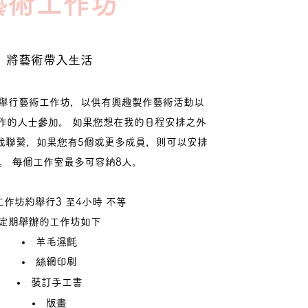
​藝術工作坊
將藝術帶入生活
舉行藝術工作坊，以供有興趣製作藝術活動以
作的人士參加。 如果您想在我的日程安排之外
我聯繫，如果您有5個或更多成員，則可以安排
。 每個工作室最多可容納8人。
作坊約舉行3 至4小時 不等
定期舉辦的工作坊如下
羊毛濕氈
絲網印刷
裝訂手工書
版畫