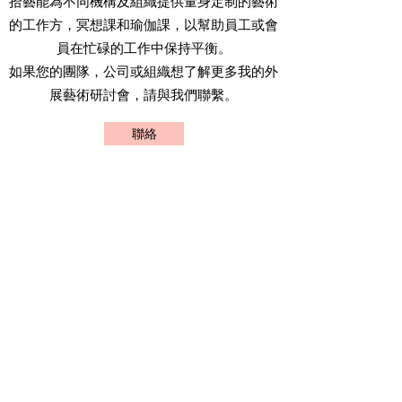
拾藝能為不同機構及組織提供量身定制的藝術
的工作方，冥想課和瑜伽課，以幫助員工或會
員在忙碌的工作中保持平衡。
如果您的團隊，公司或組織想了解更多我的外
展藝術研討會，請與我們聯繫。
聯絡
Found Art
拾藝
荃灣沙咀道364-366號萬象工業大廈9樓12室